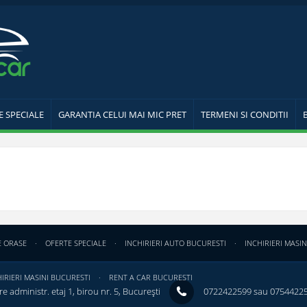
E SPECIALE
GARANTIA CELUI MAI MIC PRET
TERMENI SI CONDITII
E ORASE
OFERTE SPECIALE
INCHIRIERI AUTO BUCURESTI
INCHIRIERI MASIN
IRIERI MASINI BUCURESTI
RENT A CAR BUCURESTI
e administr. etaj 1, birou nr. 5, București ‎
0722422599 sau 0754422