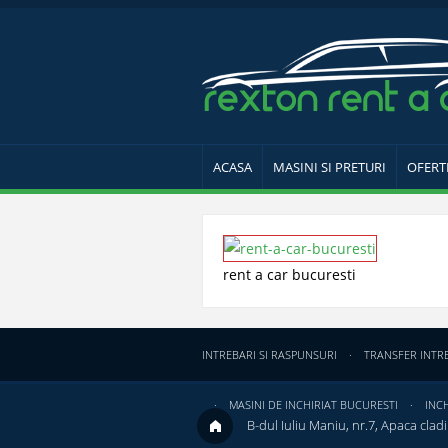
ACASA
MASINI SI PRETURI
OFERT
rent a car bucuresti
INTREBARI SI RASPUNSURI
TRANSFER INTR
MASINI DE INCHIRIAT BUCURESTI
INCH
B-dul Iuliu Maniu, nr.7, Apaca cladir