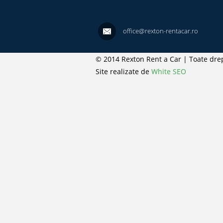
office@rexton-rentacar.ro
© 2014 Rexton Rent a Car | Toate drep
Site realizate de
White SEO