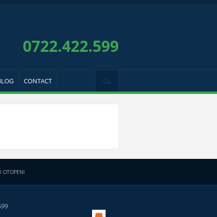
0722.422.599
BLOG
CONTACT
I OTOPENI
599