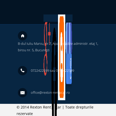
B-dul Iuliu Maniu, nr.7, Apaca cladire administr. etaj 1,
birou nr. 5, București ‎
0722422599 sau 0754422599
office@rexton-rentacar.ro
© 2014 Rexton Rent a Car | Toate drepturile
rezervate