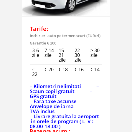
Tarife:
Inchirieri auto pe termen scurt (EUR/zi)
Garantie € 200
3-6
7-14
15-
22-
> 30
zile
zile
21
30
zile
zile
zile
€
€ 20
€ 18
€ 16
€ 14
22
– Kilometri nelimitati –
Scaun copil gratuit –
GPS gratuit
– Fara taxe ascunse –
Anvelope de iarna –
TVA inclus
– Livrare gratuita la aeroport
in orele de program ( L- V :
08.00-18.00 )
Rezerva acum :