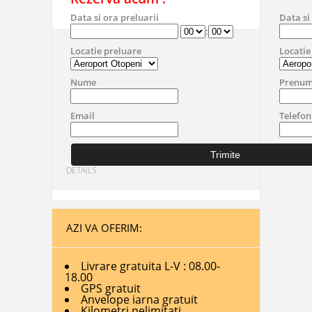
Data si ora preluarii
Data si
:
Locatie preluare
Locatie
Nume
Prenu
Email
Telefon
DETAILS
AZI VA OFERIM:
Livrare gratuita L-V : 08.00-
18.00
GPS gratuit
Anvelope iarna gratuit
Kilometri nelimitati