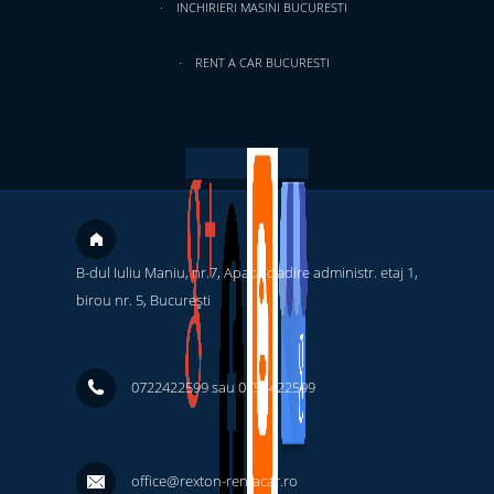
INCHIRIERI MASINI BUCURESTI
RENT A CAR BUCURESTI
B-dul Iuliu Maniu, nr.7, Apaca cladire administr. etaj 1,
birou nr. 5, București ‎
0722422599 sau 0754422599
office@rexton-rentacar.ro