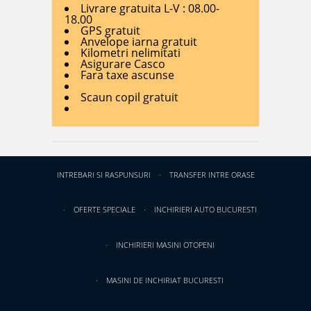
Livrare gratuita L-V : 08.00-
18.00
GPS gratuit
Anvelope iarna gratuit
Kilometri nelimitati
Asigurare Casco
Fara taxe ascunse
Scaun copil gratuit
INTREBARI SI RASPUNSURI
TRANSFER INTRE ORASE
OFERTE SPECIALE
INCHIRIERI AUTO BUCURESTI
INCHIRIERI MASINI OTOPENI
MASINI DE INCHIRIAT BUCURESTI