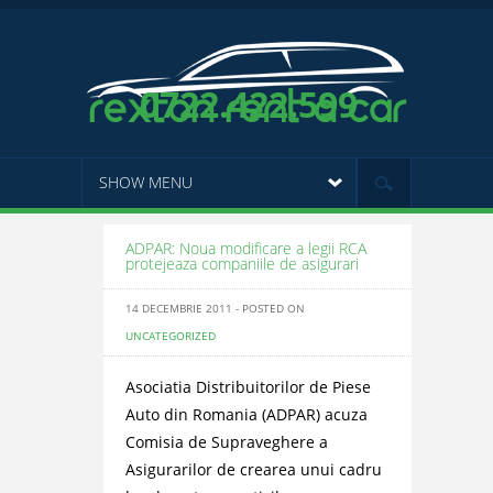
0722.422.599
SHOW MENU
ADPAR: Noua modificare a legii RCA
protejeaza companiile de asigurari
14 DECEMBRIE 2011 - POSTED ON
UNCATEGORIZED
Asociatia Distribuitorilor de Piese
Auto din Romania (ADPAR) acuza
Comisia de Supraveghere a
Asigurarilor de crearea unui cadru