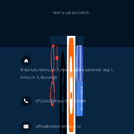
RENT A CAR BUCURESTI
B-dul Iuliu Maniu, nr.7, Apaca cladire administr. etaj 1,
birou nr. 5, București ‎
0722422599 sau 0754422599
office@rexton-rentacar.ro