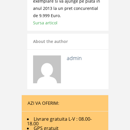
exemplare si va ajunge pe piata in
anul 2013 la un pret concurential
de 9.999 Euro.
Sursa articol
About the author
admin
AZI VA OFERIM:
Livrare gratuita L-V : 08.00-
18.00
GPS gratuit