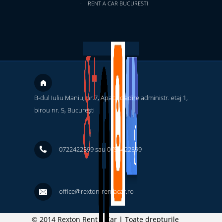
RENT A CAR BUCURESTI
B-dul Iuliu Maniu, nr.7, Apaca cladire administr. etaj 1,
birou nr. 5, București ‎
0722422599 sau 0754422599
office@rexton-rentacar.ro
© 2014 Rexton Rent a Car | Toate drepturile