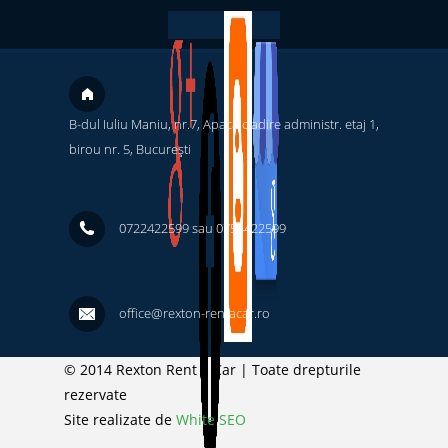
B-dul Iuliu Maniu, nr.7, Apaca cladire administr. etaj 1,
birou nr. 5, București ‎
0722422599 sau 0754422599
office@rexton-rentacar.ro
© 2014 Rexton Rent a Car | Toate drepturile
rezervate
Site realizate de
White SEO