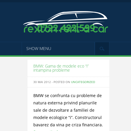
0722.422.599
SHOW MENU
BMW: Gama de modele eco “i”
intampina probleme
30 MAI 2012 - POSTED ON
UNCATEGORIZED
BMW se confrunta cu probleme de
natura externa privind planurile
sale de dezvoltare a familiei de
modele ecologice “i”. Constructorul
bavarez da vina pe criza financiara.