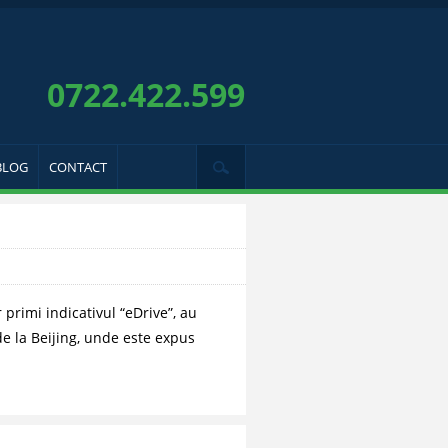
0722.422.599
BLOG
CONTACT
rimi indicativul “eDrive”, au
de la Beijing, unde este expus