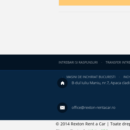
INTREBARI SI RASPUNSURI
TRANSFER INTR
MASINI DE INCHIRIAT BUCURESTI
INCH
B-dul Iuliu Maniu, nr.7, Apaca cladir
office@rexton-rentacar.ro
© 2014 Rexton Rent a Car | Toate drep