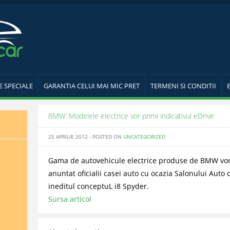
E SPECIALE
GARANTIA CELUI MAI MIC PRET
TERMENI SI CONDITII
BMW: Modelele electrice vor primi indicativul eDrive
25 APRILIE 2012 - POSTED ON
UNCATEGORIZED
Gama de autovehicule electrice produse de BMW vor p
anuntat oficialii casei auto cu ocazia Salonului Auto 
ineditul conceptuL i8 Spyder.
Sursa articol