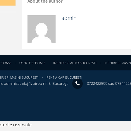
About the author
admin
E ORASE
OFERTE SPECIALE
INCHIRIERI AUTO BUCURESTI
INCHIRIERI MASIN
IRIERI MASINI BUCURESTI
RENT A CAR BUCURESTI
e administr. etaj 1, birou nr. 5, București ‎
0722422599 sau 0754422
turile rezervate