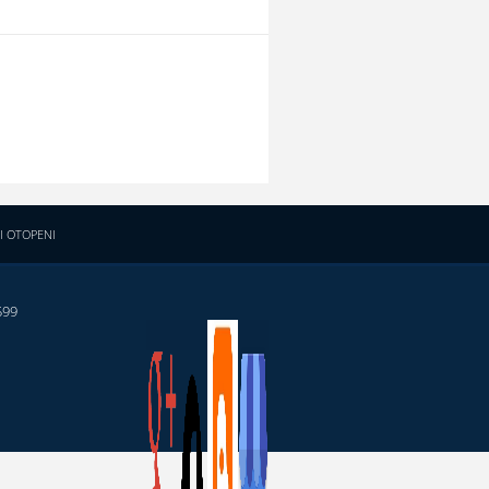
I OTOPENI
599