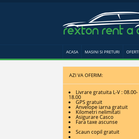
ACASA
MASINI SI PRETURI
OFERT
AZI VA OFERIM:
Livrare gratuita L-V : 08.00-
18.00
GPS gratuit
Anvelope iarna gratuit
Kilometri nelimitati
Asigurare Casco
Fara taxe ascunse
Scaun copil gratuit