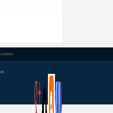
I OTOPENI
599