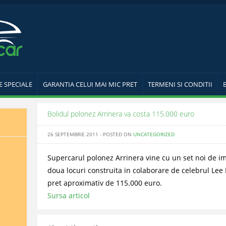
E SPECIALE
GARANTIA CELUI MAI MIC PRET
TERMENI SI CONDITII
Bolidul polonez Arrinera va costa 115.000 euro
26 SEPTEMBRIE 2011 - POSTED ON
UNCATEGORIZED
Supercarul polonez Arrinera vine cu un set noi de ima
doua locuri construita in colaborare de celebrul Lee 
pret aproximativ de 115.000 euro.
Sursa articol