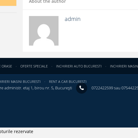
About the author
admin
E ORASE
OFERTE SPECIALE
INCHIRIERI AUTO BUCURESTI
INCHIRIERI MASIN
IRIERI MASINI BUCURESTI
RENT A CAR BUCURESTI
e administr. etaj 1, birou nr. 5, București ‎
0722422599 sau 0754422
turile rezervate