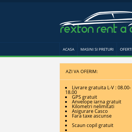
ACASA
MASINI SI PRETURI
OFERT
AZI VA OFERIM:
Livrare gratuita L-V : 08.00-
18.00
GPS gratuit
Anvelope iarna gratuit
Kilometri nelimitati
Asigurare Casco
Fara taxe ascunse
Scaun copil gratuit