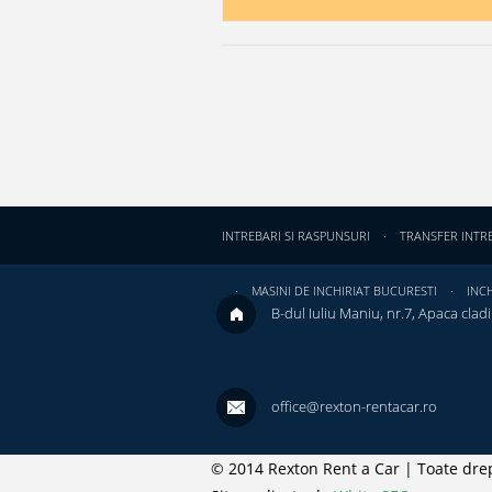
INTREBARI SI RASPUNSURI
TRANSFER INTR
MASINI DE INCHIRIAT BUCURESTI
INCH
B-dul Iuliu Maniu, nr.7, Apaca cladir
office@rexton-rentacar.ro
© 2014 Rexton Rent a Car | Toate drep