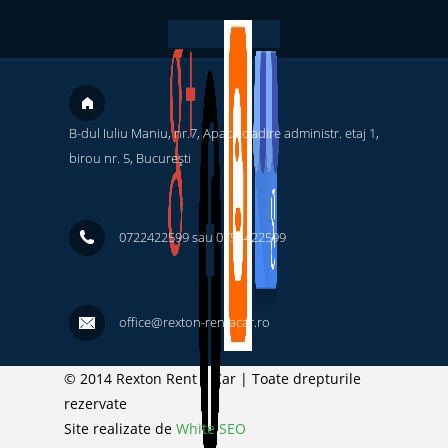
B-dul Iuliu Maniu, nr.7, Apaca cladire administr. etaj 1,
birou nr. 5, București ‎
0722422599 sau 0754422599
office@rexton-rentacar.ro
© 2014 Rexton Rent a Car | Toate drepturile
rezervate
Site realizate de
White SEO