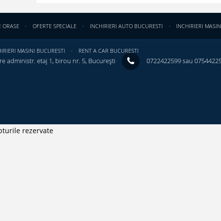
E ORASE
OFERTE SPECIALE
INCHIRIERI AUTO BUCURESTI
INCHIRIERI MASIN
IRIERI MASINI BUCURESTI
RENT A CAR BUCURESTI
e administr. etaj 1, birou nr. 5, București ‎
0722422599 sau 0754422
turile rezervate