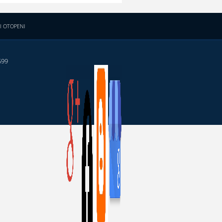
I OTOPENI
599