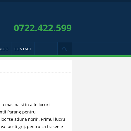
0722.422.599
BLOG
CONTACT
u masina si in alte locuri
ntii Parang pentru
oc “se aduna norii”. Primul lucru
 va faceti grij, pentru ca traseele