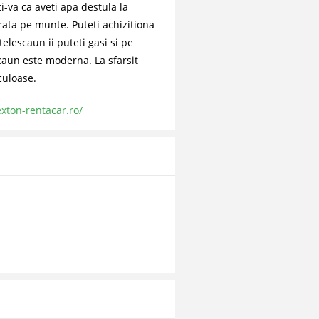
ti-va ca aveti apa destula la
ata pe munte. Puteti achizitiona
telescaun ii puteti gasi si pe
caun este moderna. La sfarsit
culoase.
xton-rentacar.ro/