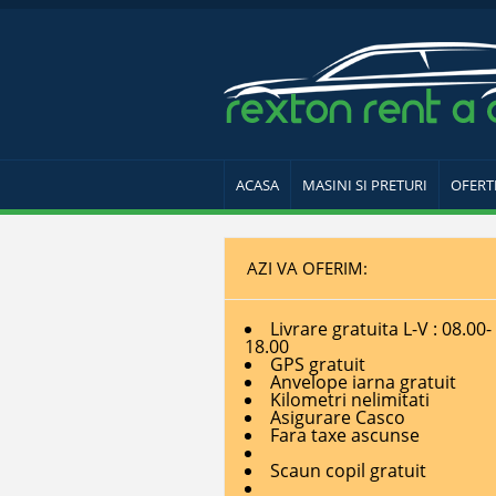
ACASA
MASINI SI PRETURI
OFERT
AZI VA OFERIM:
Livrare gratuita L-V : 08.00-
18.00
GPS gratuit
Anvelope iarna gratuit
Kilometri nelimitati
Asigurare Casco
Fara taxe ascunse
Scaun copil gratuit