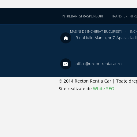
INTREBARI SI RASPUNSURI
TRANSFER INTR
MASINI DE INCHIRIAT BUCURESTI
INCH
B-dul Iuliu Maniu, nr.7, Apaca cladir
office@rexton-rentacar.ro
© 2014 Rexton Rent a Car | Toate drep
Site realizate de
White SEO