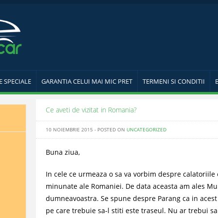
E SPECIALE
GARANTIA CELUI MAI MIC PRET
TERMENI SI CONDITII
Ce aveti de vizitat in Romania?
10 NOIEMBRIE 2015 - POSTED ON
UNCATEGORIZED
Buna ziua,
In cele ce urmeaza o sa va vorbim despre calatoriile c
minunate ale Romaniei. De data aceasta am ales Mu
dumneavoastra. Se spune despre Parang ca in acest l
pe care trebuie sa-l stiti este traseul. Nu ar trebui sa