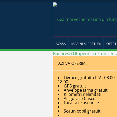
ACASA
MASINI SI PRETURI
OFERT
AZI VA OFERIM:
Livrare gratuita L-V : 08.00-
18.00
GPS gratuit
Anvelope iarna gratuit
Kilometri nelimitati
Asigurare Casco
Fara taxe ascunse
Scaun copil gratuit