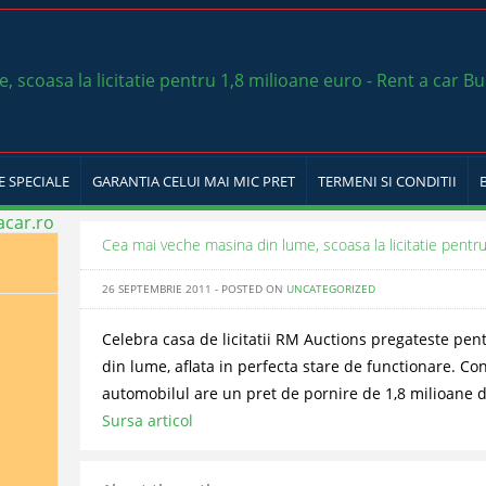
E SPECIALE
GARANTIA CELUI MAI MIC PRET
TERMENI SI CONDITII
Cea mai veche masina din lume, scoasa la licitatie pentr
26 SEPTEMBRIE 2011 - POSTED ON
UNCATEGORIZED
Celebra casa de licitatii RM Auctions pregateste pe
din lume, aflata in perfecta stare de functionare. Con
automobilul are un pret de pornire de 1,8 milioane 
Sursa articol