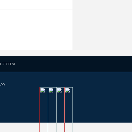
I OTOPENI
599