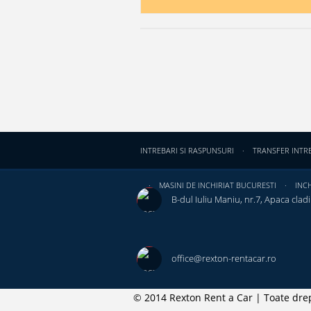
INTREBARI SI RASPUNSURI
TRANSFER INTR
MASINI DE INCHIRIAT BUCURESTI
INCH
B-dul Iuliu Maniu, nr.7, Apaca cladir
office@rexton-rentacar.ro
© 2014 Rexton Rent a Car | Toate drep