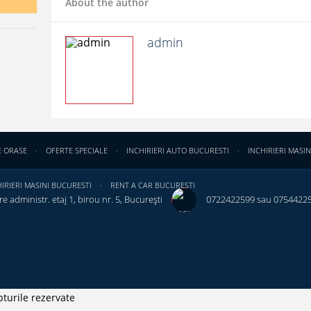
About the author
admin
E ORASE
OFERTE SPECIALE
INCHIRIERI AUTO BUCURESTI
INCHIRIERI MASIN
IRIERI MASINI BUCURESTI
RENT A CAR BUCURESTI
e administr. etaj 1, birou nr. 5, București ‎
0722422599 sau 0754422
turile rezervate