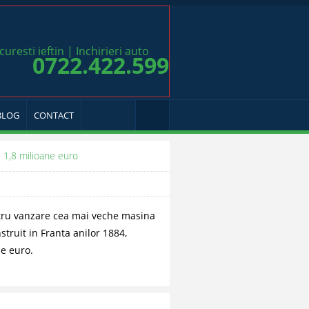
0722.422.599
BLOG
CONTACT
u 1,8 milioane euro
ntru vanzare cea mai veche masina
struit in Franta anilor 1884,
de euro.