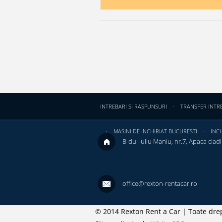
INTREBARI SI RASPUNSURI
TRANSFER INTR
MASINI DE INCHIRIAT BUCURESTI
INCH
B-dul Iuliu Maniu, nr.7, Apaca cladir
office@rexton-rentacar.ro
© 2014 Rexton Rent a Car | Toate drep