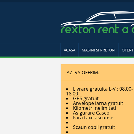
ACASA
MASINI SI PRETURI
OFERT
AZI VA OFERIM:
Livrare gratuita L-V : 08.00-
18.00
GPS gratuit
Anvelope iarna gratuit
Kilometri nelimitati
Asigurare Casco
Fara taxe ascunse
Scaun copil gratuit