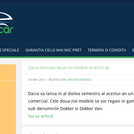
E SPECIALE
GARANTIA CELUI MAI MIC PRET
TERMENI SI CONDITII
Dacia lanseaza doua noi modele in acest an
18 MAI 2012 - POSTED ON
UNCATEGORIZED
Dacia va lansa in al doilea semestru al acestui an u
comercial. Cele doua noi modele se vor regasi in ga
sub denumirile Dokker si Dokker Van.
Sursa articol