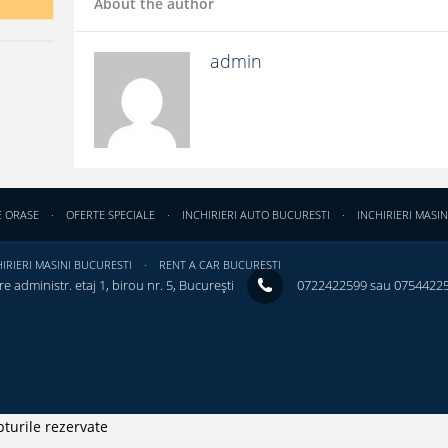
About the author
admin
E ORASE
OFERTE SPECIALE
INCHIRIERI AUTO BUCURESTI
INCHIRIERI MASIN
IRIERI MASINI BUCURESTI
RENT A CAR BUCURESTI
e administr. etaj 1, birou nr. 5, București ‎
0722422599 sau 0754422
turile rezervate