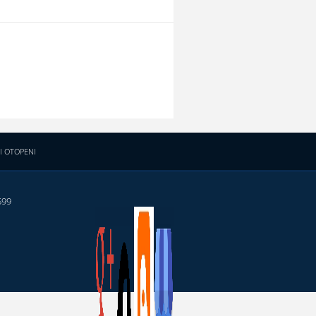
I OTOPENI
599