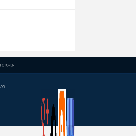
I OTOPENI
599