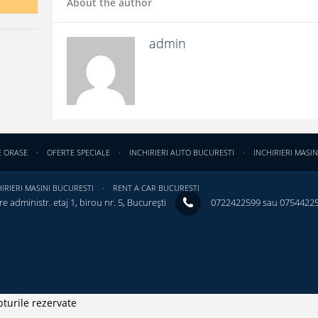
About the author
admin
E ORASE
OFERTE SPECIALE
INCHIRIERI AUTO BUCURESTI
INCHIRIERI MASIN
IRIERI MASINI BUCURESTI
RENT A CAR BUCURESTI
e administr. etaj 1, birou nr. 5, București ‎
0722422599 sau 0754422
turile rezervate