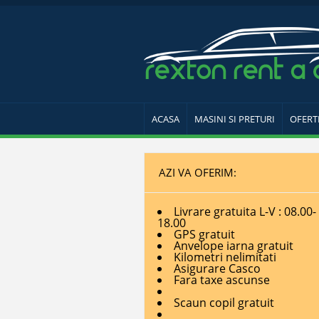
ACASA
MASINI SI PRETURI
OFERT
AZI VA OFERIM:
Livrare gratuita L-V : 08.00-
18.00
GPS gratuit
Anvelope iarna gratuit
Kilometri nelimitati
Asigurare Casco
Fara taxe ascunse
Scaun copil gratuit