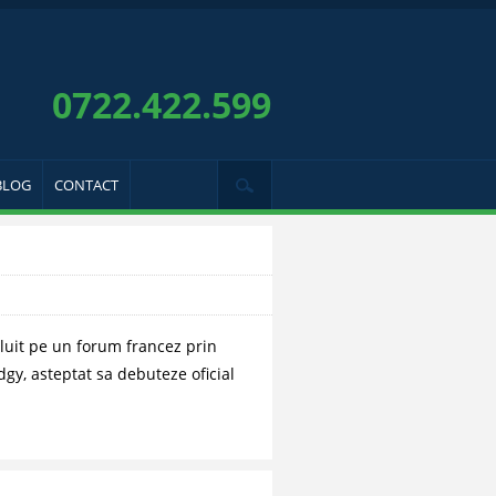
0722.422.599
BLOG
CONTACT
luit pe un forum francez prin
gy, asteptat sa debuteze oficial