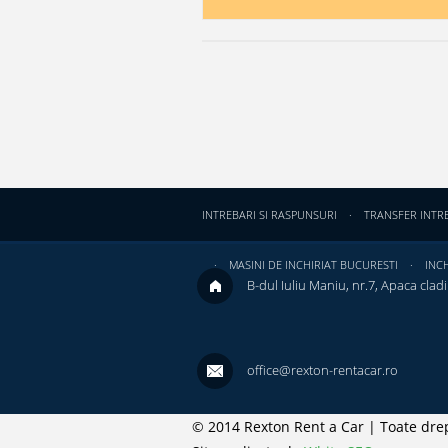
INTREBARI SI RASPUNSURI
TRANSFER INTR
MASINI DE INCHIRIAT BUCURESTI
INCH
B-dul Iuliu Maniu, nr.7, Apaca cladir
office@rexton-rentacar.ro
© 2014 Rexton Rent a Car | Toate drep