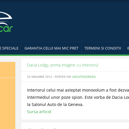
E SPECIALE
GARANTIA CELUI MAI MIC PRET
TERMENI SI CONDITII
Dacia Lodgy, prima imagine cu interiorul
25 IANUARIE 2012 - POSTED ON
UNCATEGORIZED
Interiorul celui mai asteptat monovolum a fost dezva
intermediul unor poze spion. Este vorba de Dacia Lod
la Salonul Auto de la Geneva.
Sursa articol