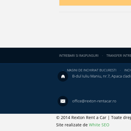
INTREBARI SI RASPUNSURI
TRANSFER INTR
MASINI DE INCHIRIAT BUCURESTI
INCH
B-dul Iuliu Maniu, nr.7, Apaca cladir
office@rexton-rentacar.ro
© 2014 Rexton Rent a Car | Toate drep
Site realizate de
White SEO