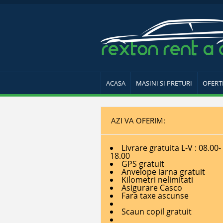
ACASA
MASINI SI PRETURI
OFERT
AZI VA OFERIM:
Livrare gratuita L-V : 08.00-
18.00
GPS gratuit
Anvelope iarna gratuit
Kilometri nelimitati
Asigurare Casco
Fara taxe ascunse
Scaun copil gratuit