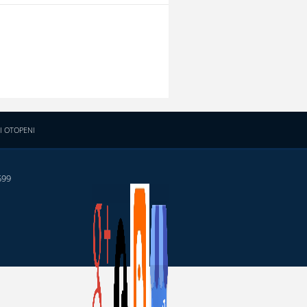
I OTOPENI
599