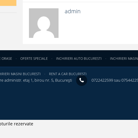
admin
E ORASE
OFERTE SPECIALE
INCHIRIERI AUTO BUCURESTI
INCHIRIERI MASIN
IRIERI MASINI BUCURESTI
RENT A CAR BUCURESTI
e administr. etaj 1, birou nr. 5, București ‎
0722422599 sau 0754422
turile rezervate