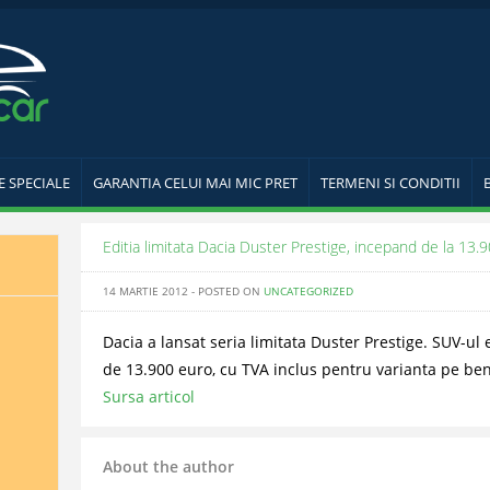
E SPECIALE
GARANTIA CELUI MAI MIC PRET
TERMENI SI CONDITII
Editia limitata Dacia Duster Prestige, incepand de la 13.
14 MARTIE 2012 - POSTED ON
UNCATEGORIZED
Dacia a lansat seria limitata Duster Prestige. SUV-ul 
de 13.900 euro, cu TVA inclus pentru varianta pe ben
Sursa articol
About the author