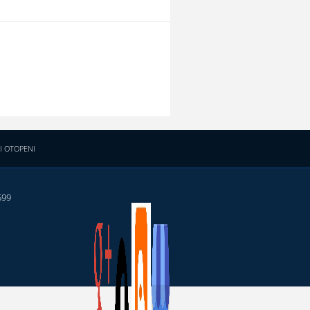
I OTOPENI
599