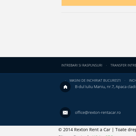
INTREBARI SI RASPUNSURI
TRANSFER INTR
MASINI DE INCHIRIAT BUCURESTI
INCH
B-dul Iuliu Maniu, nr.7, Apaca cladir
office@rexton-rentacar.ro
© 2014 Rexton Rent a Car | Toate drep