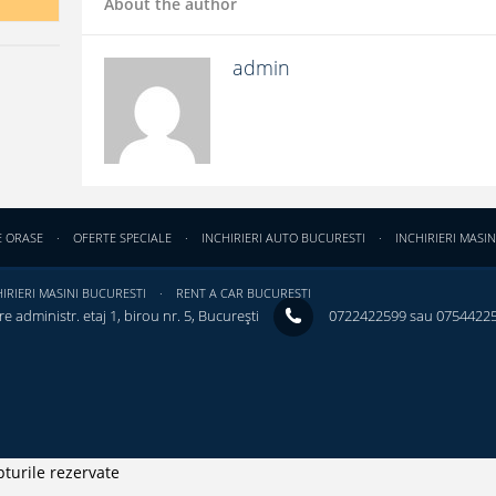
About the author
admin
E ORASE
OFERTE SPECIALE
INCHIRIERI AUTO BUCURESTI
INCHIRIERI MASIN
IRIERI MASINI BUCURESTI
RENT A CAR BUCURESTI
e administr. etaj 1, birou nr. 5, București ‎
0722422599 sau 0754422
turile rezervate