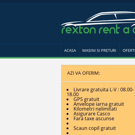
ACASA
MASINI SI PRETURI
OFERT
AZI VA OFERIM:
Livrare gratuita L-V : 08.00-
18.00
GPS gratuit
Anvelope iarna gratuit
Kilometri nelimitati
Asigurare Casco
Fara taxe ascunse
Scaun copil gratuit