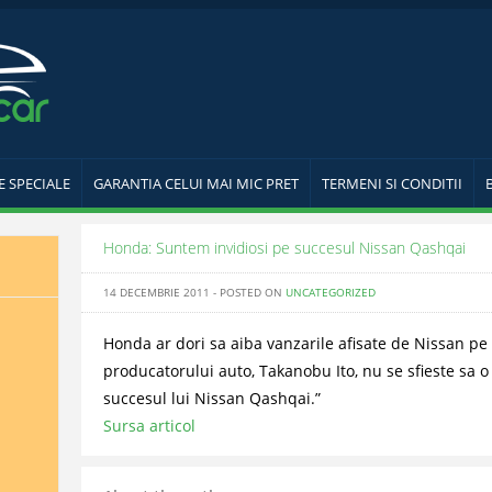
E SPECIALE
GARANTIA CELUI MAI MIC PRET
TERMENI SI CONDITII
Honda: Suntem invidiosi pe succesul Nissan Qashqai
14 DECEMBRIE 2011 - POSTED ON
UNCATEGORIZED
Honda ar dori sa aiba vanzarile afisate de Nissan pe
producatorului auto, Takanobu Ito, nu se sfieste sa 
succesul lui Nissan Qashqai.”
Sursa articol