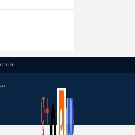
I OTOPENI
599