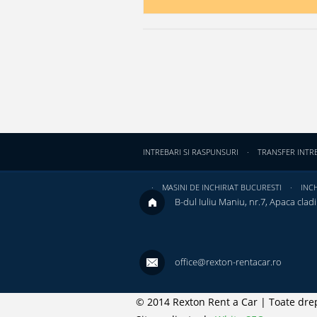
INTREBARI SI RASPUNSURI
TRANSFER INTR
MASINI DE INCHIRIAT BUCURESTI
INCH
B-dul Iuliu Maniu, nr.7, Apaca cladir
office@rexton-rentacar.ro
© 2014 Rexton Rent a Car | Toate drep