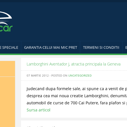
E SPECIALE
GARANTIA CELUI MAI MIC PRET
TERMENI SI CONDITII
Lamborghini Aventador J, atractia principala la Geneva
07 MARTIE 2012 - POSTED ON
UNCATEGORIZED
Judecand dupa formele sale, ai spune ca a venit de p
desprea cea mai noua creatie Lamborghini, denumita
automobil de curse de 700 Cai Putere, fara plafon si 
Sursa articol