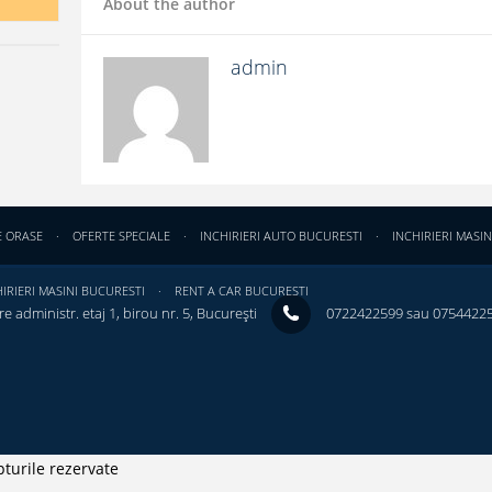
About the author
admin
E ORASE
OFERTE SPECIALE
INCHIRIERI AUTO BUCURESTI
INCHIRIERI MASIN
IRIERI MASINI BUCURESTI
RENT A CAR BUCURESTI
e administr. etaj 1, birou nr. 5, București ‎
0722422599 sau 0754422
turile rezervate