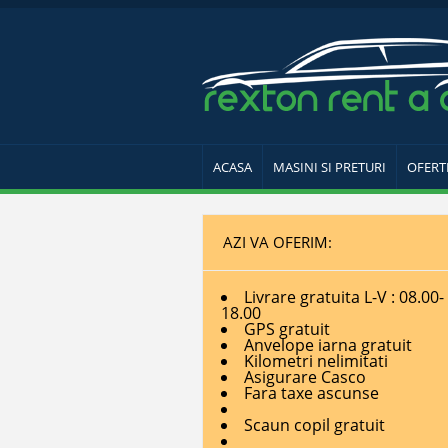
ACASA
MASINI SI PRETURI
OFERT
AZI VA OFERIM:
Livrare gratuita L-V : 08.00-
18.00
GPS gratuit
Anvelope iarna gratuit
Kilometri nelimitati
Asigurare Casco
Fara taxe ascunse
Scaun copil gratuit