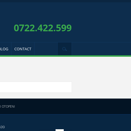
0722.422.599
BLOG
CONTACT
I OTOPENI
599