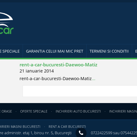
E SPECIALE
GARANTIA CELUI MAI MIC PRET
TERMENI SI CONDITII
rent-a-car-bucuresti-Daewoo-Matiz
21 ianuarie 2014
rent-a-car-bucuresti-Daewoo-Matiz
...
E ORASE
OFERTE SPECIALE
INCHIRIERI AUTO BUCURESTI
INCHIRIERI MASIN
IRIERI MASINI BUCURESTI
RENT A CAR BUCURESTI
e administr. etaj 1, birou nr. 5, București ‎
0722422599 sau 0754422