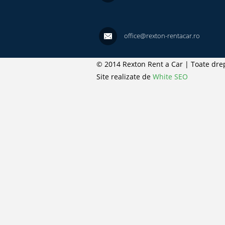
office@rexton-rentacar.ro
© 2014 Rexton Rent a Car | Toate drep
Site realizate de
White SEO