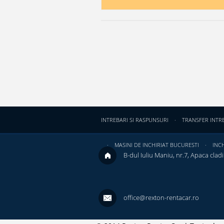
INTREBARI SI RASPUNSURI
TRANSFER INTR
MASINI DE INCHIRIAT BUCURESTI
INCH
B-dul Iuliu Maniu, nr.7, Apaca cladir
office@rexton-rentacar.ro