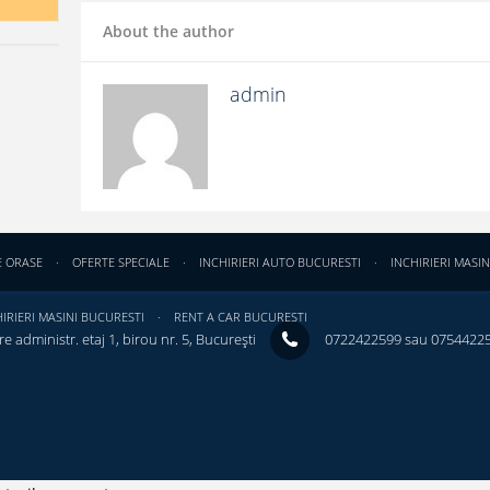
About the author
admin
E ORASE
OFERTE SPECIALE
INCHIRIERI AUTO BUCURESTI
INCHIRIERI MASIN
IRIERI MASINI BUCURESTI
RENT A CAR BUCURESTI
e administr. etaj 1, birou nr. 5, București ‎
0722422599 sau 0754422