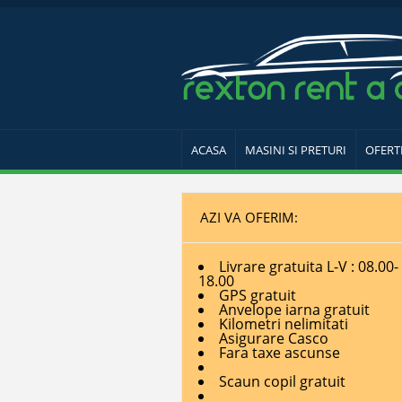
ACASA
MASINI SI PRETURI
OFERT
AZI VA OFERIM:
Livrare gratuita L-V : 08.00-
18.00
GPS gratuit
Anvelope iarna gratuit
Kilometri nelimitati
Asigurare Casco
Fara taxe ascunse
Scaun copil gratuit