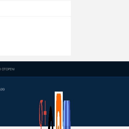
I OTOPENI
599