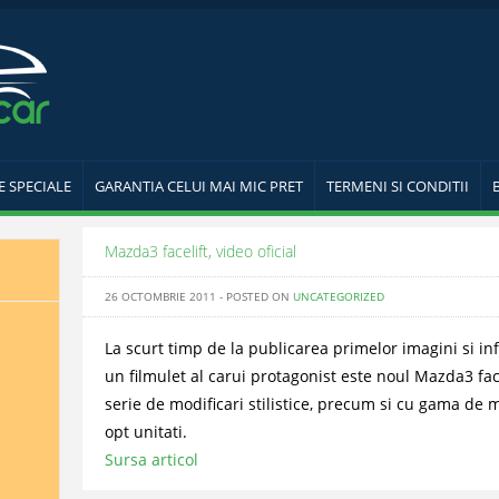
E SPECIALE
GARANTIA CELUI MAI MIC PRET
TERMENI SI CONDITII
Mazda3 facelift, video oficial
26 OCTOMBRIE 2011 - POSTED ON
UNCATEGORIZED
La scurt timp de la publicarea primelor imagini si in
un filmulet al carui protagonist este noul Mazda3 face
serie de modificari stilistice, precum si cu gama de m
opt unitati.
Sursa articol