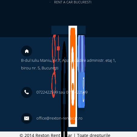
RENT A CAR BUCURESTI
B-dul Iuliu Maniu, nr.7, Apaca cladire administr. etaj 1,
birou nr. 5, București ‎
0722422599 sau 0754422599
office@rexton-rentacar.ro
© 2014 Rexton Rent a Car | Toate drepturile