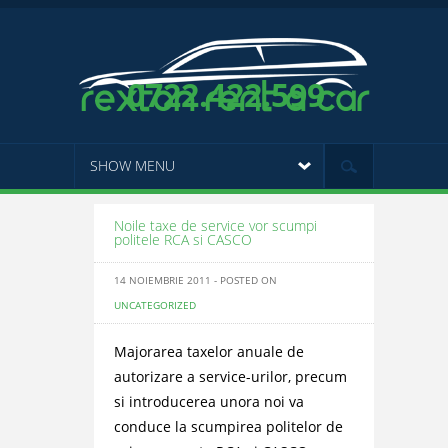
0722.422.599
SHOW MENU
Noile taxe de service vor scumpi
politele RCA si CASCO
14 NOIEMBRIE 2011 - POSTED ON
UNCATEGORIZED
Majorarea taxelor anuale de
autorizare a service-urilor, precum
si introducerea unora noi va
conduce la scumpirea politelor de