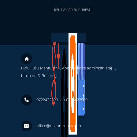
RENT A CAR BUCURESTI
B-dul Iuliu Maniu, nr.7, Apaca cladire administr. etaj 1,
birou nr. 5, București ‎
0722422599 sau 0754422599
office@rexton-rentacar.ro