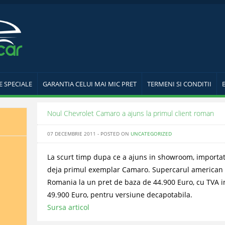
E SPECIALE
GARANTIA CELUI MAI MIC PRET
TERMENI SI CONDITII
Noul Chevrolet Camaro a ajuns la primul client roman
07 DECEMBRIE 2011 - POSTED ON
UNCATEGORIZED
La scurt timp dupa ce a ajuns in showroom, importato
deja primul exemplar Camaro. Supercarul american e
Romania la un pret de baza de 44.900 Euro, cu TVA i
49.900 Euro, pentru versiune decapotabila.
Sursa articol