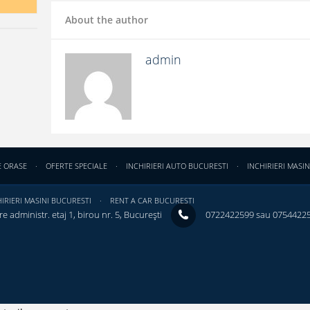
About the author
admin
E ORASE
OFERTE SPECIALE
INCHIRIERI AUTO BUCURESTI
INCHIRIERI MASIN
IRIERI MASINI BUCURESTI
RENT A CAR BUCURESTI
e administr. etaj 1, birou nr. 5, București ‎
0722422599 sau 0754422