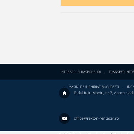
INTREBARI SI RASPUNSURI
TRANSFER INTR
MASINI DE INCHIRIAT BUCURESTI
INCH
B-dul Iuliu Maniu, nr.7, Apaca cladir
office@rexton-rentacar.ro