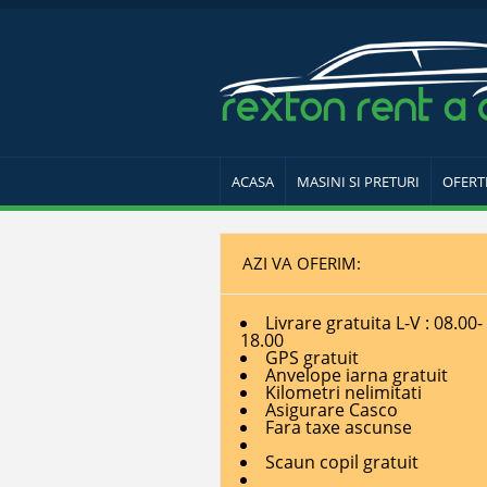
ACASA
MASINI SI PRETURI
OFERT
AZI VA OFERIM:
Livrare gratuita L-V : 08.00-
18.00
GPS gratuit
Anvelope iarna gratuit
Kilometri nelimitati
Asigurare Casco
Fara taxe ascunse
Scaun copil gratuit