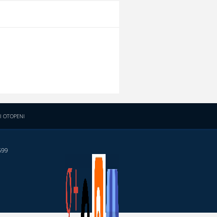
I OTOPENI
599