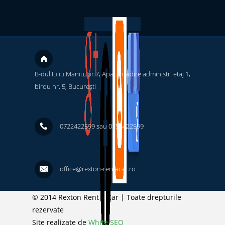
B-dul Iuliu Maniu, nr.7, Apaca cladire administr. etaj 1,
birou nr. 5, București ‎
0722422599 sau 0754422599
office@rexton-rentacar.ro
© 2014 Rexton Rent a Car | Toate drepturile
rezervate
Site realizate de
White SEO