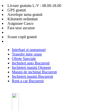
Livrare gratuita L-V : 08.00-18.00
GPS gratuit
Anvelope iarna gratuit
Kilometri nelimitati
Asigurare Casco
Fara taxe ascunse
Scaun copil gratuit
Intrebari si raspunsuri
Transfer intre orase
Oferte Speciale
Inchirieri auto Bucuresti
Inchirieri masini Otopeni
Masini de inchiriat Bucuresti
Inchirieri masini Bucuresti
Rent a car Bucuresti