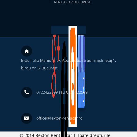
RENT A CAR BUCURESTI
B-dul Iuliu Maniu, nr.7, Apaca cladire administr. etaj 1,
birou nr. 5, București ‎
0722422599 sau 0754422599
office@rexton-rentacar.ro
© 2014 Rexton Rent a Car | Toate drepturile