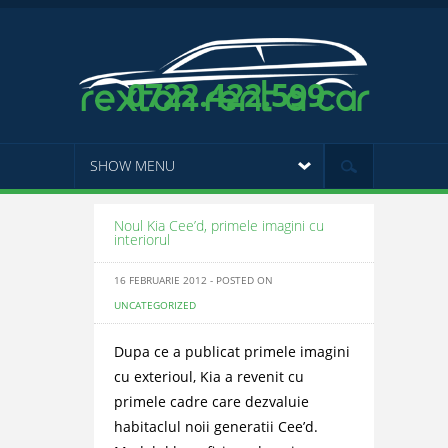
0722.422.599
SHOW MENU
Noul Kia Cee’d, primele imagini cu
interiorul
16 FEBRUARIE 2012 - POSTED ON
UNCATEGORIZED
Dupa ce a publicat primele imagini
cu exterioul, Kia a revenit cu
primele cadre care dezvaluie
habitaclul noii generatii Cee’d.