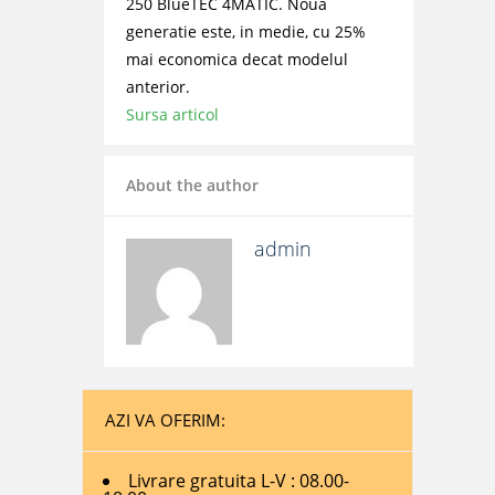
250 BlueTEC 4MATIC. Noua
generatie este, in medie, cu 25%
mai economica decat modelul
anterior.
Sursa articol
About the author
admin
AZI VA OFERIM:
Livrare gratuita L-V : 08.00-