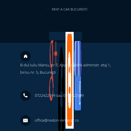
RENT A CAR BUCURESTI
B-dul Iuliu Maniu, nr.7, Apaca cladire administr. etaj 1,
birou nr. 5, București ‎
0722422599 sau 0754422599
office@rexton-rentacar.ro