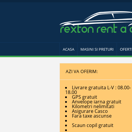
ACASA
MASINI SI PRETURI
OFERT
AZI VA OFERIM:
Livrare gratuita L-V : 08.00-
18.00
GPS gratuit
Anvelope iarna gratuit
Kilometri nelimitati
Asigurare Casco
Fara taxe ascunse
Scaun copil gratuit