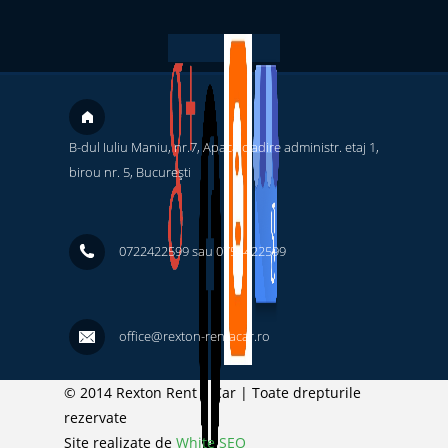
B-dul Iuliu Maniu, nr.7, Apaca cladire administr. etaj 1,
birou nr. 5, București ‎
0722422599 sau 0754422599
office@rexton-rentacar.ro
© 2014 Rexton Rent a Car | Toate drepturile
rezervate
Site realizate de
White SEO