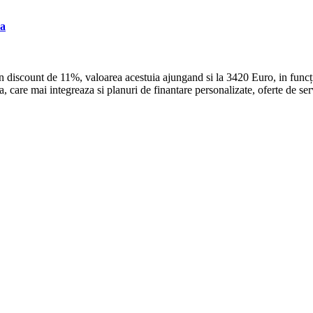
sa
 un discount de 11%, valoarea acestuia ajungand si la 3420 Euro, in func
are mai integreaza si planuri de finantare personalizate, oferte de serv