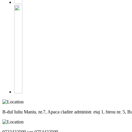
B-dul Iuliu Maniu, nr.7, Apaca cladire administr. etaj 1, birou nr. 5, Bu
0722422599 sau 0754422599