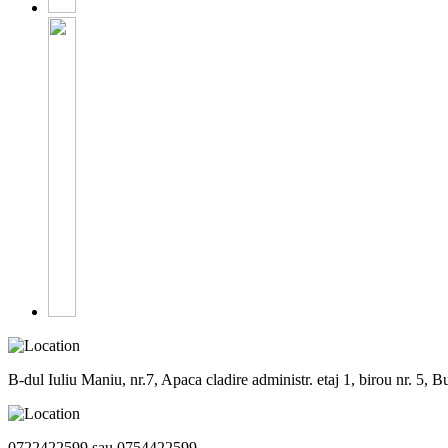
B-dul Iuliu Maniu, nr.7, Apaca cladire administr. etaj 1, birou nr. 5, Bu
0722422599 sau 0754422599