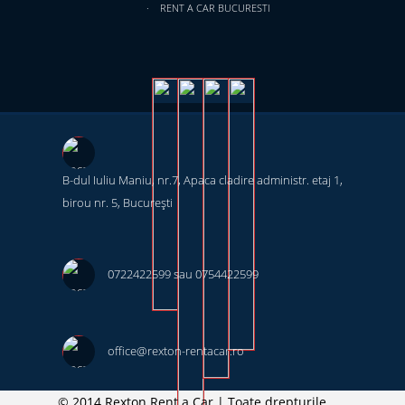
RENT A CAR BUCURESTI
B-dul Iuliu Maniu, nr.7, Apaca cladire administr. etaj 1,
birou nr. 5, București ‎
0722422599 sau 0754422599
office@rexton-rentacar.ro
© 2014 Rexton Rent a Car | Toate drepturile