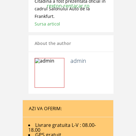
Citadina a fost prezentata oficial in
cadrul Salonului Auto de la
Frankfurt.
Sursa articol
About the author
admin
AZI VA OFERIM:
Livrare gratuita L-V : 08.00-
18.00
GPS gratuit