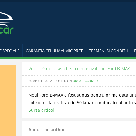
E SPECIALE
GARANTIA CELUI MAI MIC PRET
TERMENI SI CONDITII
Video: Primul crash-test cu monovolumul Ford B-MAX
20 APRILIE 2012 - POSTED ON
UNCATEGORIZED
Noul Ford B-MAX a fost supus pentru prima data unui
coliziunii, la o viteza de 50 km/h, conducatorul auto si
Sursa articol
About the author