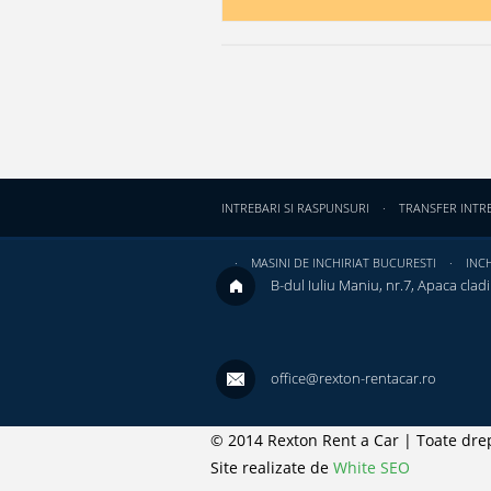
INTREBARI SI RASPUNSURI
TRANSFER INTR
MASINI DE INCHIRIAT BUCURESTI
INCH
B-dul Iuliu Maniu, nr.7, Apaca cladir
office@rexton-rentacar.ro
© 2014 Rexton Rent a Car | Toate drep
Site realizate de
White SEO