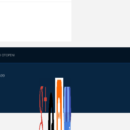
I OTOPENI
599