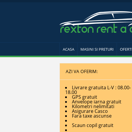
ACASA
MASINI SI PRETURI
OFERT
AZI VA OFERIM:
Livrare gratuita L-V : 08.00-
18.00
GPS gratuit
Anvelope iarna gratuit
Kilometri nelimitati
Asigurare Casco
Fara taxe ascunse
Scaun copil gratuit