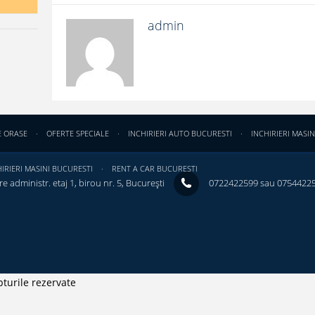
admin
E ORASE
OFERTE SPECIALE
INCHIRIERI AUTO BUCURESTI
INCHIRIERI MASIN
IRIERI MASINI BUCURESTI
RENT A CAR BUCURESTI
e administr. etaj 1, birou nr. 5, București ‎
0722422599 sau 0754422
turile rezervate