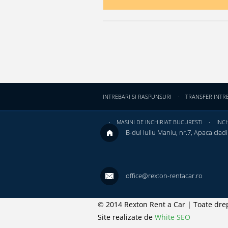
INTREBARI SI RASPUNSURI
TRANSFER INTR
MASINI DE INCHIRIAT BUCURESTI
INCH
B-dul Iuliu Maniu, nr.7, Apaca cladir
office@rexton-rentacar.ro
© 2014 Rexton Rent a Car | Toate drep
Site realizate de
White SEO