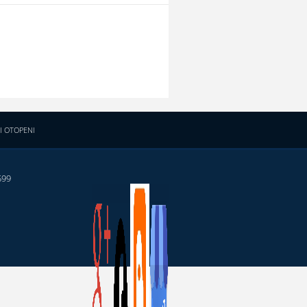
I OTOPENI
599