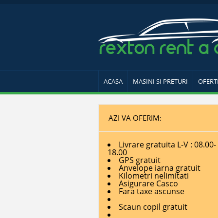
ACASA
MASINI SI PRETURI
OFERT
AZI VA OFERIM:
Livrare gratuita L-V : 08.00-
18.00
GPS gratuit
Anvelope iarna gratuit
Kilometri nelimitati
Asigurare Casco
Fara taxe ascunse
Scaun copil gratuit