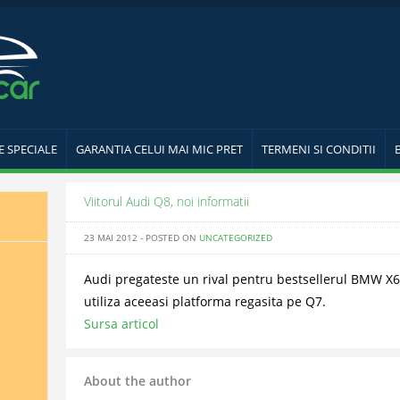
E SPECIALE
GARANTIA CELUI MAI MIC PRET
TERMENI SI CONDITII
Viitorul Audi Q8, noi informatii
23 MAI 2012 - POSTED ON
UNCATEGORIZED
Audi pregateste un rival pentru bestsellerul BMW X6.
utiliza aceeasi platforma regasita pe Q7.
Sursa articol
About the author