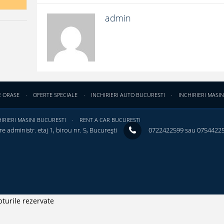
admin
E ORASE
OFERTE SPECIALE
INCHIRIERI AUTO BUCURESTI
INCHIRIERI MASIN
IRIERI MASINI BUCURESTI
RENT A CAR BUCURESTI
e administr. etaj 1, birou nr. 5, București ‎
0722422599 sau 0754422
turile rezervate